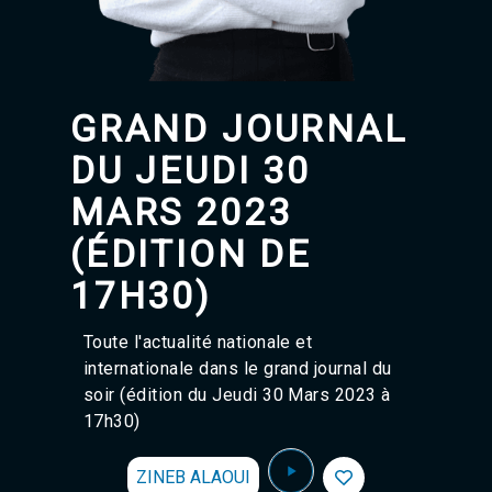
Tétouan 87.8 Hz
Fès 98.8 Hz
Meknès 97.2 Hz
El Jadida 97.3
Settat 104,6
GRAND JOURNAL
Chefchaouen 106.4
Essaouira 96.6
DU JEUDI 30
Safi 92.3
Taza 103.0
MARS 2023
Taounate 95.6
(ÉDITION DE
Tiznit 103.1
SkhourRhamna 92.2
17H30)
Taroudant 104.9
Guelmim 91.9
Tan-Tan 95.2
Toute l'actualité nationale et
Tafraout 104.9
internationale dans le grand journal du
soir (édition du Jeudi 30 Mars 2023 à
17h30)
ZINEB ALAOUI