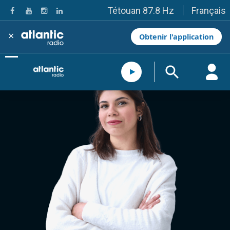
Français
Tétouan 87.8 Hz
Fès 98.8 Hz
Meknès 97.2 Hz
×
Obtenir l'application
El Jadida 97.3
Settat 104,6
Chefchaouen 106.4
Essaouira 96.6
Safi 92.3
Taza 103.0
Taounate 95.6
Tiznit 103.1
SkhourRhamna 92.2
Taroudant 104.9
Guelmim 91.9
Tan-Tan 95.2
Tafraout 104.9
Casablanca 92.5 Hz
Rabat, Salé 106.9 Hz
Marrakech 90.5 Hz
Agadir 99.7 Hz
Tanger 103.3 Hz