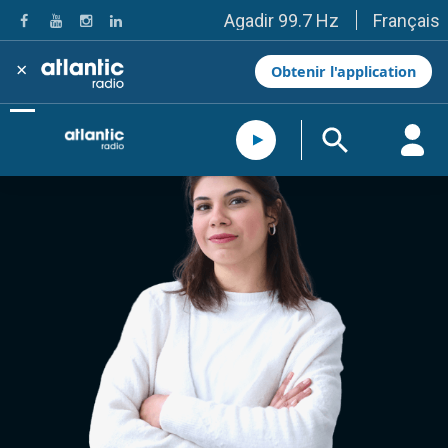
Français
Agadir 99.7 Hz
Tanger 103.3 Hz
Tétouan 87.8 Hz
×
Obtenir l'application
Fès 98.8 Hz
Meknès 97.2 Hz
El Jadida 97.3
Settat 104,6
Chefchaouen 106.4
Essaouira 96.6
Safi 92.3
Taza 103.0
Taounate 95.6
Tiznit 103.1
SkhourRhamna 92.2
Taroudant 104.9
Guelmim 91.9
Tan-Tan 95.2
Tafraout 104.9
Casablanca 92.5 Hz
Rabat, Salé 106.9 Hz
Marrakech 90.5 Hz