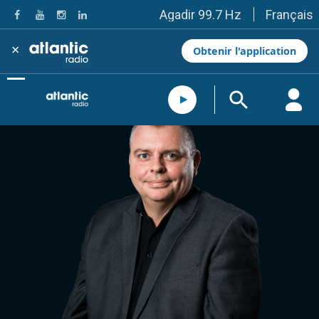
Français
Agadir 99.7 Hz
Tanger 103.3 Hz
Tétouan 87.8 Hz
×
Obtenir l'application
Fès 98.8 Hz
Meknès 97.2 Hz
El Jadida 97.3
Settat 104,6
Chefchaouen 106.4
Essaouira 96.6
Safi 92.3
Taza 103.0
Taounate 95.6
Tiznit 103.1
SkhourRhamna 92.2
Taroudant 104.9
Guelmim 91.9
Tan-Tan 95.2
Tafraout 104.9
Casablanca 92.5 Hz
Rabat, Salé 106.9 Hz
Marrakech 90.5 Hz