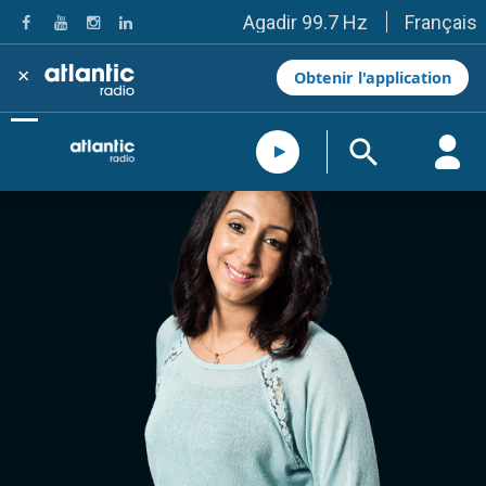
Français
Agadir 99.7 Hz
Tanger 103.3 Hz
Tétouan 87.8 Hz
×
Obtenir l'application
Fès 98.8 Hz
Meknès 97.2 Hz
El Jadida 97.3
Settat 104,6
Chefchaouen 106.4
Essaouira 96.6
Safi 92.3
Taza 103.0
Taounate 95.6
Tiznit 103.1
SkhourRhamna 92.2
Taroudant 104.9
Guelmim 91.9
Tan-Tan 95.2
Tafraout 104.9
Casablanca 92.5 Hz
Rabat, Salé 106.9 Hz
Marrakech 90.5 Hz