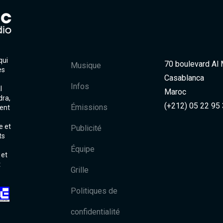
qui
70 boulevard Al
Musique
es
Casablanca
Infos
l
Maroc
dra,
(+212) 05 22 95
Émissions
ent
e et
Publicité
ts
Équipe
 et
t
Grille
Politiques de
confidentialité