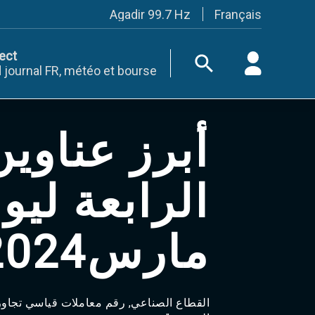
Français
Agadir 99.7 Hz
Tanger 103.3 Hz
Tétouan 87.8 Hz
rect
Fès 98.8 Hz
 journal FR, météo et bourse
Meknès 97.2 Hz
El Jadida 97.3
Settat 104,6
Chefchaouen 106.4
أبرز عناوي
Essaouira 96.6
Safi 92.3
Taza 103.0
Taounate 95.6
Tiznit 103.1
SkhourRhamna 92.2
Taroudant 104.9
مارس2024‎
Guelmim 91.9
Tan-Tan 95.2
Tafraout 104.9
Casablanca 92.5 Hz
Rabat, Salé 106.9 Hz
Marrakech 90.5 Hz