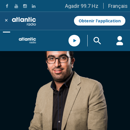
Français
Agadir 99.7 Hz
Tanger 103.3 Hz
Tétouan 87.8 Hz
×
Obtenir l'application
Fès 98.8 Hz
Meknès 97.2 Hz
El Jadida 97.3
Settat 104,6
Chefchaouen 106.4
Essaouira 96.6
Safi 92.3
Taza 103.0
Taounate 95.6
Tiznit 103.1
SkhourRhamna 92.2
Taroudant 104.9
Guelmim 91.9
Tan-Tan 95.2
Tafraout 104.9
Casablanca 92.5 Hz
Rabat, Salé 106.9 Hz
Marrakech 90.5 Hz