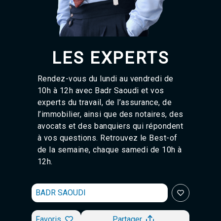
Agadir 99.7 Hz
Tanger 103.3 Hz
Tétouan 87.8 Hz
Fès 98.8 Hz
Meknès 97.2 Hz
LES EXPERTS
El Jadida 97.3
Settat 104,6
Chefchaouen 106.4
Rendez-vous du lundi au vendredi de
Essaouira 96.6
10h à 12h avec Badr Saoudi et vos
Safi 92.3
experts du travail, de l’assurance, de
Taza 103.0
l’immobilier, ainsi que des notaires, des
Taounate 95.6
avocats et des banquiers qui répondent
Tiznit 103.1
à vos questions. Retrouvez le Best-of
SkhourRhamna 92.2
de la semaine, chaque samedi de 10h à
Taroudant 104.9
Guelmim 91.9
12h.
Tan-Tan 95.2
Tafraout 104.9
BADR SAOUDI
Favoris
Partager