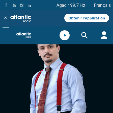
Français
Agadir 99.7 Hz
Tanger 103.3 Hz
Tétouan 87.8 Hz
×
Obtenir l'application
Fès 98.8 Hz
Meknès 97.2 Hz
El Jadida 97.3
Settat 104,6
Chefchaouen 106.4
Essaouira 96.6
Safi 92.3
Taza 103.0
Taounate 95.6
Tiznit 103.1
SkhourRhamna 92.2
Taroudant 104.9
Guelmim 91.9
Tan-Tan 95.2
Tafraout 104.9
Casablanca 92.5 Hz
Rabat, Salé 106.9 Hz
Marrakech 90.5 Hz