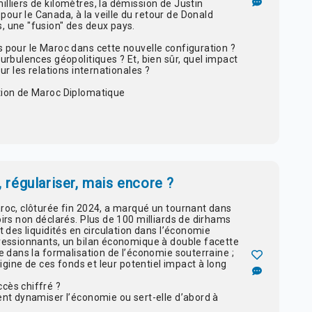
lliers de kilomètres, la démission de Justin
our le Canada, à la veille du retour de Donald
, une "fusion" des deux pays.
s pour le Maroc dans cette nouvelle configuration ?
turbulences géopolitiques ? Et, bien sûr, quel impact
sur les relations internationales ?
ation de Maroc Diplomatique
r, régulariser, mais encore ?
aroc, clôturée fin 2024, a marqué un tournant dans
oirs non déclarés. Plus de 100 milliards de dirhams
t des liquidités en circulation dans l’économie
pressionnants, un bilan économique à double facette
ve dans la formalisation de l’économie souterraine ;
origine de ces fonds et leur potentiel impact à long
cès chiffré ?
ment dynamiser l’économie ou sert-elle d’abord à