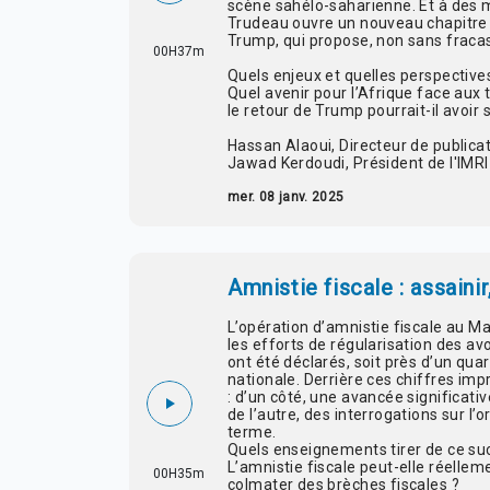
scène sahélo-saharienne. Et à des mi
Trudeau ouvre un nouveau chapitre p
Trump, qui propose, non sans fracas
00H37m
Quels enjeux et quelles perspective
Quel avenir pour l’Afrique face aux 
le retour de Trump pourrait-il avoir 
Hassan Alaoui, Directeur de public
Jawad Kerdoudi, Président de l'IMRI
mer. 08 janv. 2025
Amnistie fiscale : assaini
L’opération d’amnistie fiscale au M
les efforts de régularisation des av
ont été déclarés, soit près d’un quar
nationale. Derrière ces chiffres im
: d’un côté, une avancée significati
de l’autre, des interrogations sur l’
terme.
Quels enseignements tirer de ce suc
L’amnistie fiscale peut-elle réelle
00H35m
colmater des brèches fiscales ?