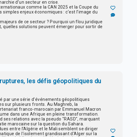
narchie d’un secteur en crise.
nternationaux comme la CAN 2025 et la Coupe du
s simples enjeux économiques : c’est l’image du
ajeurs de ce secteur ? Pourquoi un flou juridique
ut, quelles solutions peuvent émerger pour sortir de
uptures, les défis géopolitiques du
é par une série d’événements géopolitiques
es sur plusieurs fronts. Au Maghreb, la
partenariat franco-marocain par Emmanuel Macron
yaume dans une Afrique en pleine transformation.
d ses relations avec la pseudo "RASD", marquant
matie marocaine sur la question du Sahara.
dues entre l’Algérie et le Mali semblent se diriger
atique de l’isolement grandissant d’Alger sur la