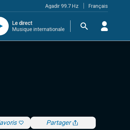
Français
Agadir 99.7 Hz
Tanger 103.3 Hz
Tétouan 87.8 Hz
Le direct
Fès 98.8 Hz
Musique internationale
Meknès 97.2 Hz
El Jadida 97.3
Settat 104,6
Chefchaouen 106.4
Essaouira 96.6
Safi 92.3
Taza 103.0
Taounate 95.6
Tiznit 103.1
SkhourRhamna 92.2
Taroudant 104.9
Guelmim 91.9
Tan-Tan 95.2
Tafraout 104.9
Casablanca 92.5 Hz
Rabat, Salé 106.9 Hz
avoris
Partager
Marrakech 90.5 Hz