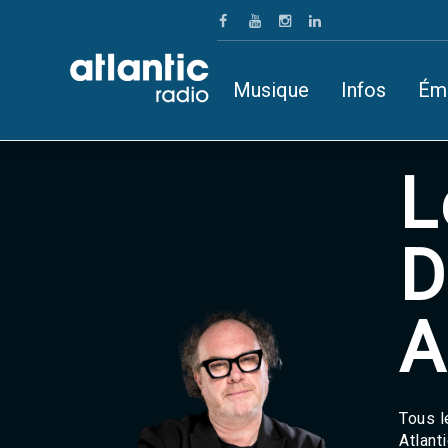
Musique
Infos
Ém
L
D
A
Tous l
Atlant