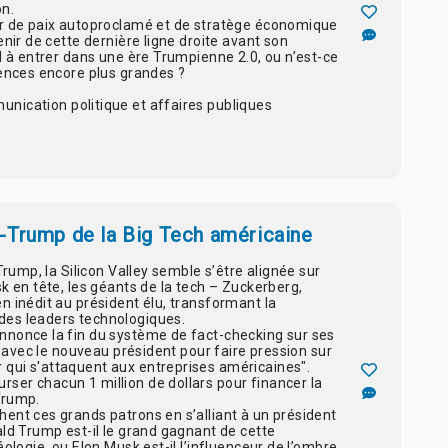
on.
ur de paix autoproclamé et de stratège économique
enir de cette dernière ligne droite avant son
l à entrer dans une ère Trumpienne 2.0, ou n’est-ce
lences encore plus grandes ?
unication politique et affaires publiques
-Trump de la Big Tech américaine
Trump, la Silicon Valley semble s’être alignée sur
k en tête, les géants de la tech – Zuckerberg,
n inédit au président élu, transformant la
des leaders technologiques.
nnonce la fin du système de fact-checking sur ses
er avec le nouveau président pour faire pression sur
qui s'attaquent aux entreprises américaines".
ser chacun 1 million de dollars pour financer la
Trump.
ent ces grands patrons en s’alliant à un président
ald Trump est-il le grand gagnant de cette
éologie, ou Elon Musk est-il l’influenceur de l’ombre