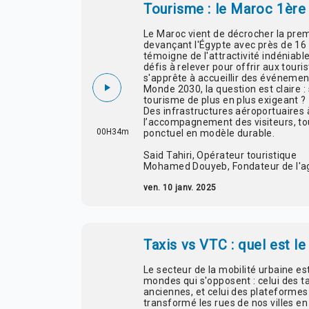
Tourisme : le Maroc 1ère 
Le Maroc vient de décrocher la prem
devançant l'Égypte avec près de 16 
témoigne de l'attractivité indéniab
défis à relever pour offrir aux tour
s'apprête à accueillir des événem
Monde 2030, la question est claire
tourisme de plus en plus exigeant ?
Des infrastructures aéroportuaires à
l’accompagnement des visiteurs, to
00H34m
ponctuel en modèle durable.
Said Tahiri, Opérateur touristique
Mohamed Douyeb, Fondateur de l'a
ven. 10 janv. 2025
Taxis vs VTC : quel est l
Le secteur de la mobilité urbaine e
mondes qui s'opposent : celui des tax
anciennes, et celui des plateformes
transformé les rues de nos villes e