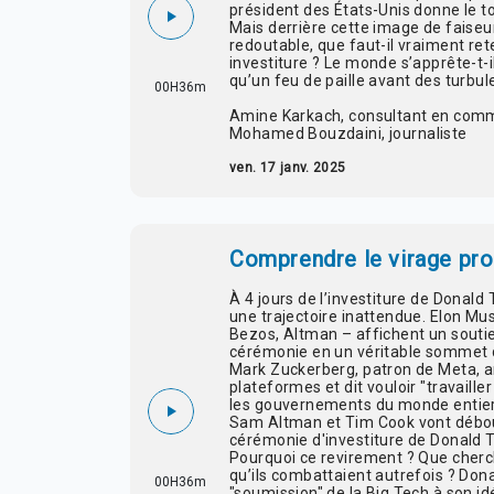
président des États-Unis donne le t
Mais derrière cette image de faise
redoutable, que faut-il vraiment ret
investiture ? Le monde s’apprête-t-i
qu’un feu de paille avant des turbu
00H36m
Amine
Karkach
, consultant en comm
Mohamed
Bouzdaini
, journaliste
ven. 17 janv. 2025
Comprendre le virage pro
À 4 jours de l’investiture de Donald 
une trajectoire inattendue. Elon Mus
Bezos, Altman – affichent un soutie
cérémonie en un véritable sommet 
Mark Zuckerberg, patron de Meta, a
plateformes et dit vouloir "travaill
les gouvernements du monde entier 
Sam Altman et Tim Cook vont débour
cérémonie d'investiture de Donald 
Pourquoi ce revirement ? Que cherch
qu’ils combattaient autrefois ? Don
00H36m
"soumission" de la Big Tech à son id