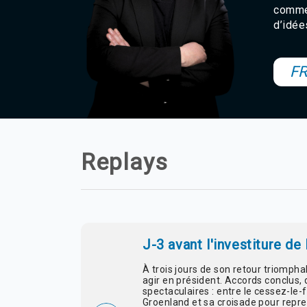
commen
d’idée
F
Replays
J-3 avant l'investiture de
À trois jours de son retour triomph
agir en président. Accords conclus,
spectaculaires : entre le cessez-le-
Groenland et sa croisade pour repre