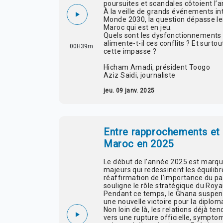
poursuites et scandales côtoient l’a
À la veille de grands événements i
Monde 2030, la question dépasse le
Maroc qui est en jeu.
Quels sont les dysfonctionnements m
alimente-t-il ces conflits ? Et surto
00H39m
cette impasse ?
Hicham Amadi, président Toogo
Aziz Saidi, journaliste
jeu. 09 janv. 2025
Entre rapprochements et r
Maroc en 2025
Le début de l’année 2025 est marqu
majeurs qui redessinent les équilibr
réaffirmation de l’importance du 
souligne le rôle stratégique du Ro
Pendant ce temps, le Ghana suspen
une nouvelle victoire pour la diplo
Non loin de là, les relations déjà ten
vers une rupture officielle, symptom