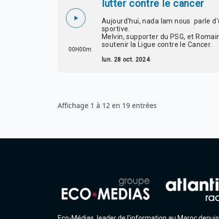
lutter contre le cancer
Aujourd'hui, nada lam nous parle d'
sportive.
Melvin, supporter du PSG, et Romai
soutenir la Ligue contre le Cancer.
00H00m
lun. 28 oct. 2024
Affichage
1
à
12
en
19
entrées
Eco-Médias, leader de l'information au Maroc depuis