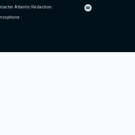
Tanger 103.3 Hz
tacter Atlantic Rédaction
Tétouan 87.8 Hz
Fès 98.8 Hz
ncophone :
Meknès 97.2 Hz
El Jadida 97.3
Settat 104,6
Chefchaouen 106.4
Essaouira 96.6
Safi 92.3
Taza 103.0
Taounate 95.6
Tiznit 103.1
SkhourRhamna 92.2
Taroudant 104.9
Guelmim 91.9
Tan-Tan 95.2
Tafraout 104.9