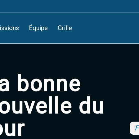
issions
Équipe
Grille
a bonne
ouvelle du
our
F