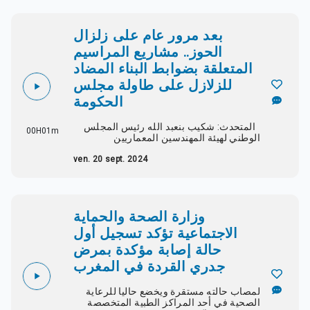
بعد مرور عام على زلزال
الحوز.. مشاريع المراسيم
المتعلقة بضوابط البناء المضاد
للزلازل على طاولة مجلس
الحكومة
المتحدث: شكيب بنعبد الله رئيس المجلس
00H01m
الوطني لهيئة المهندسين المعماريين
ven. 20 sept. 2024
وزارة الصحة والحماية
الاجتماعية تؤكد تسجيل أول
حالة إصابة مؤكدة بمرض
جدري القردة في المغرب
‎لمصاب حالته مستقرة ويخضع حاليا للرعاية
الصحية في أحد المراكز الطبية المتخصصة