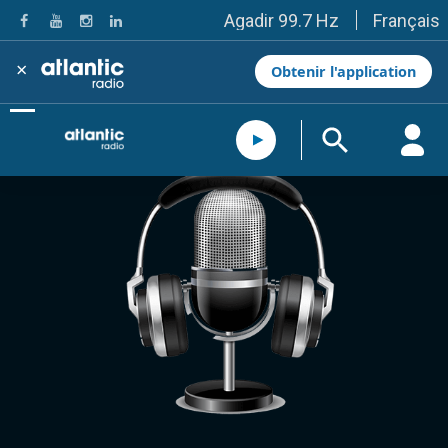
Français
Agadir 99.7 Hz
Tanger 103.3 Hz
Tétouan 87.8 Hz
×
Obtenir l'application
Fès 98.8 Hz
Meknès 97.2 Hz
El Jadida 97.3
Settat 104,6
Chefchaouen 106.4
Essaouira 96.6
Safi 92.3
Taza 103.0
Taounate 95.6
Tiznit 103.1
SkhourRhamna 92.2
Taroudant 104.9
Guelmim 91.9
Tan-Tan 95.2
Tafraout 104.9
Casablanca 92.5 Hz
Rabat, Salé 106.9 Hz
Marrakech 90.5 Hz