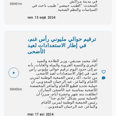
في مدينة مراكش.
00H01m
المتحدث: "الطيب حمضي" طبيب باحث في
السياسات والنظم الصحية.
ven. 13 sept. 2024
ترقيم حوالي مليوني رأس غنم،
في إطار الاستعدادات لعيد
الأضحى
أفاد محمد صديقي، وزير الفلاحة والصيد
البحري والتنمية القروية والمياه والغابات، بأنه
تم إلى حدود اليوم ترقيم حوالي مليوني رأس
غنم، في إطار الاستعدادات لعيد الأضحى.
من جانبه، أكد رئيس الجمعية الوطنية لمربي
الأغنام والماعز، عبد الرحمان المجدوبي، أن
عملية تحديد قطيع الأغنام والماعز المخصصة
00H05m
للأضحية بمناسبة عيد الأضحى المبارك،
انطلقت منذ شهر وعشرة أيام، مبرزا أن
العملية تسير بشكل “عادي جدا”
رئيس الجمعية الوطنية لمربي الأغنام
والماعز، عبد الرحمان المجدوبي….
mer. 17 avr. 2024