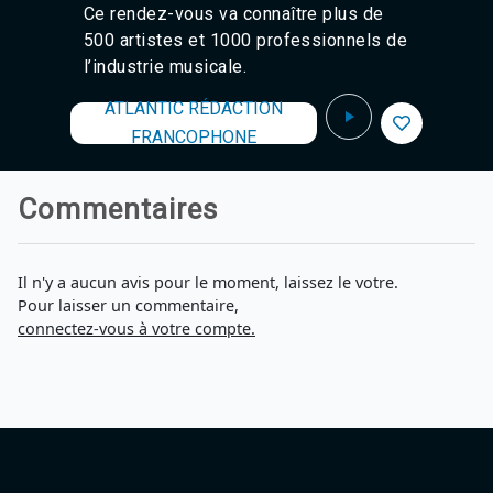
Ce rendez-vous va connaître plus de
Agadir 99.7 Hz
Tanger 103.3 Hz
500 artistes et 1000 professionnels de
Tétouan 87.8 Hz
l’industrie musicale.
Fès 98.8 Hz
Meknès 97.2 Hz
ATLANTIC RÉDACTION
El Jadida 97.3
FRANCOPHONE
Settat 104,6
Chefchaouen 106.4
Essaouira 96.6
Commentaires
Safi 92.3
Taza 103.0
Taounate 95.6
Il n'y a aucun avis pour le moment, laissez le votre.
Tiznit 103.1
Pour laisser un commentaire,
SkhourRhamna 92.2
connectez-vous à votre compte.
Taroudant 104.9
Guelmim 91.9
Tan-Tan 95.2
Tafraout 104.9