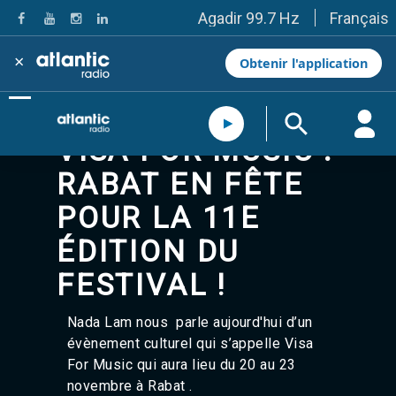
Français
Agadir 99.7 Hz
Tanger 103.3 Hz
Tétouan 87.8 Hz
×
Obtenir l'application
Fès 98.8 Hz
Meknès 97.2 Hz
El Jadida 97.3
Settat 104,6
VISA FOR MUSIC :
Chefchaouen 106.4
Essaouira 96.6
RABAT EN FÊTE
Safi 92.3
Taza 103.0
POUR LA 11E
Taounate 95.6
Tiznit 103.1
ÉDITION DU
SkhourRhamna 92.2
FESTIVAL !
Taroudant 104.9
Guelmim 91.9
Tan-Tan 95.2
Nada Lam nous parle aujourd'hui d’un
Tafraout 104.9
évènement culturel qui s’appelle Visa
Casablanca 92.5 Hz
For Music qui aura lieu du 20 au 23
Rabat, Salé 106.9 Hz
novembre à Rabat .
Marrakech 90.5 Hz