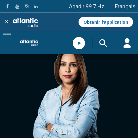
Français
Agadir 99.7 Hz
Tanger 103.3 Hz
Tétouan 87.8 Hz
×
Obtenir l'application
Fès 98.8 Hz
Meknès 97.2 Hz
El Jadida 97.3
Settat 104,6
Chefchaouen 106.4
Essaouira 96.6
Safi 92.3
Taza 103.0
Taounate 95.6
Tiznit 103.1
SkhourRhamna 92.2
Taroudant 104.9
Guelmim 91.9
Tan-Tan 95.2
Tafraout 104.9
Casablanca 92.5 Hz
Rabat, Salé 106.9 Hz
Marrakech 90.5 Hz