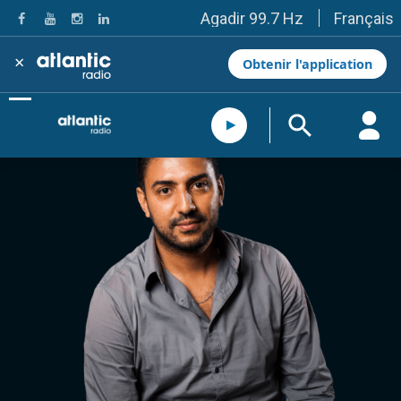
Français
Agadir 99.7 Hz
Tanger 103.3 Hz
Tétouan 87.8 Hz
×
Obtenir l'application
Fès 98.8 Hz
Meknès 97.2 Hz
El Jadida 97.3
Settat 104,6
Chefchaouen 106.4
Essaouira 96.6
Safi 92.3
Taza 103.0
Taounate 95.6
Tiznit 103.1
SkhourRhamna 92.2
Taroudant 104.9
Guelmim 91.9
Tan-Tan 95.2
Tafraout 104.9
Casablanca 92.5 Hz
Rabat, Salé 106.9 Hz
Marrakech 90.5 Hz