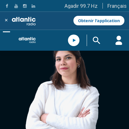
Français
Agadir 99.7 Hz
Tanger 103.3 Hz
Tétouan 87.8 Hz
×
Obtenir l'application
Fès 98.8 Hz
Meknès 97.2 Hz
El Jadida 97.3
Settat 104,6
Chefchaouen 106.4
Essaouira 96.6
Safi 92.3
Taza 103.0
Taounate 95.6
Tiznit 103.1
SkhourRhamna 92.2
Taroudant 104.9
Guelmim 91.9
Tan-Tan 95.2
Tafraout 104.9
Casablanca 92.5 Hz
Rabat, Salé 106.9 Hz
Marrakech 90.5 Hz