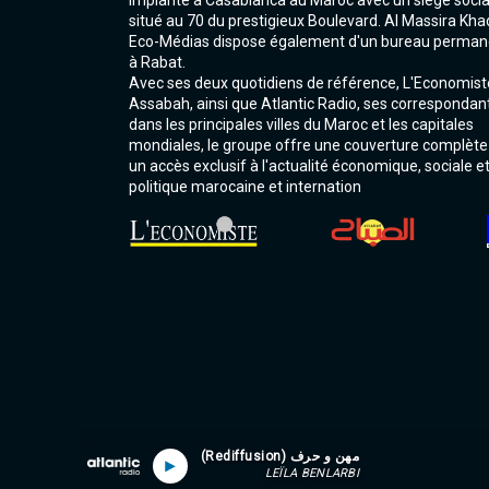
Implanté à Casablanca au Maroc avec un siège socia
situé au 70 du prestigieux Boulevard. Al Massira Kha
Eco-Médias dispose également d'un bureau perman
à Rabat.
Avec ses deux quotidiens de référence, L'Economist
Assabah, ainsi que Atlantic Radio, ses correspondan
dans les principales villes du Maroc et les capitales
mondiales, le groupe offre une couverture complète
un accès exclusif à l'actualité économique, sociale e
politique marocaine et internation
مهن و حرف (Rediffusion)
LEÏLA BENLARBI