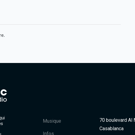
re.
qui
70 boulevard Al
Musique
es
Casablanca
Infos