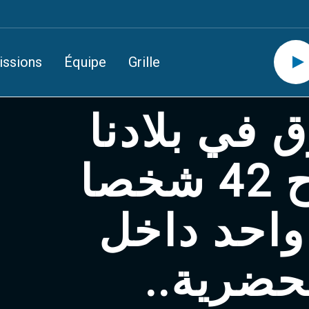
issions
Équipe
Grille
في بلادنا
تحصد أرواح 42 شخصا
واحد داخل
الحضرية