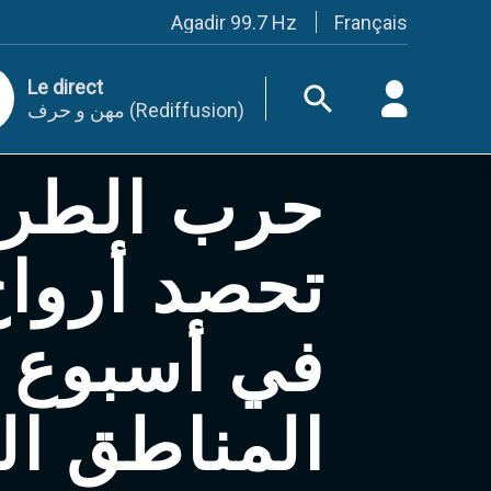
Français
Agadir 99.7 Hz
Tanger 103.3 Hz
Tétouan 87.8 Hz
Le direct
Fès 98.8 Hz
مهن و حرف (Rediffusion)
Meknès 97.2 Hz
El Jadida 97.3
Settat 104,6
حرب الطرق 
Chefchaouen 106.4
Essaouira 96.6
Safi 92.3
Taza 103.0
Taounate 95.6
Tiznit 103.1
SkhourRhamna 92.2
في أسبوع 
Taroudant 104.9
Guelmim 91.9
Tan-Tan 95.2
Tafraout 104.9
المناطق ..
Casablanca 92.5 Hz
Rabat, Salé 106.9 Hz
Marrakech 90.5 Hz