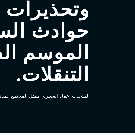
وتحذيرات م
Agadir 99.7 Hz
Tanger 103.3 Hz
Tétouan 87.8 Hz
حوادث الس
Fès 98.8 Hz
Meknès 97.2 Hz
El Jadida 97.3
Settat 104,6
الموسم ال
Chefchaouen 106.4
Essaouira 96.6
Safi 92.3
التنقلات.
Taza 103.0
Taounate 95.6
Tiznit 103.1
SkhourRhamna 92.2
Taroudant 104.9
المتحدث: عماد العسري ممثل المجتمع المدني.
Guelmim 91.9
Tan-Tan 95.2
Tafraout 104.9