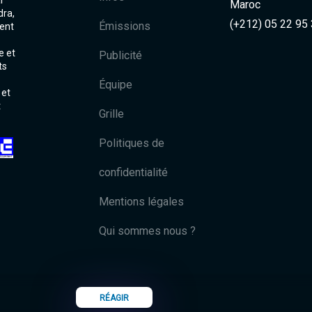
l
Maroc
dra,
(+212) 05 22 95
Émissions
ent
e et
Publicité
ts
Équipe
 et
t
Grille
Politiques de
confidentialité
Mentions légales
Qui sommes nous ?
RÉAGIR