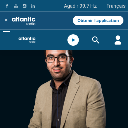
Français
Agadir 99.7 Hz
Tanger 103.3 Hz
Tétouan 87.8 Hz
×
Obtenir l'application
Fès 98.8 Hz
Meknès 97.2 Hz
El Jadida 97.3
Settat 104,6
Chefchaouen 106.4
Essaouira 96.6
Safi 92.3
Taza 103.0
Taounate 95.6
Tiznit 103.1
SkhourRhamna 92.2
Taroudant 104.9
Guelmim 91.9
Tan-Tan 95.2
Tafraout 104.9
Casablanca 92.5 Hz
Rabat, Salé 106.9 Hz
Marrakech 90.5 Hz