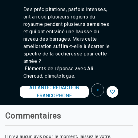
Agadir 99.7 Hz
Des précipitations, parfois intenses,
Tanger 103.3 Hz
ont arrosé plusieurs régions du
Tétouan 87.8 Hz
Fès 98.8 Hz
royaume pendant plusieurs semaines
Meknès 97.2 Hz
et qui ont entraîné une hausse du
El Jadida 97.3
niveau des barrages. Mais cette
Settat 104,6
amélioration suffira-t-elle à écarter le
Chefchaouen 106.4
spectre de la sécheresse pour cette
Essaouira 96.6
année ?
Safi 92.3
Éléments de réponse avec Ali
Taza 103.0
Taounate 95.6
Cheroud, climatologue.
Tiznit 103.1
ATLANTIC RÉDACTION
SkhourRhamna 92.2
Taroudant 104.9
FRANCOPHONE
Guelmim 91.9
Tan-Tan 95.2
Tafraout 104.9
Commentaires
Il n'y a aucun avis pour le moment, laissez le votre.